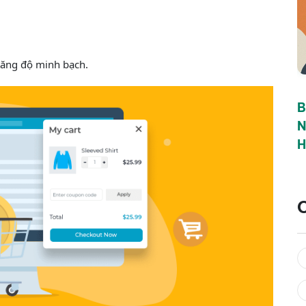
tăng độ minh bạch.
B
N
H