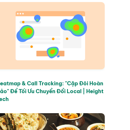
eatmap & Call Tracking: "Cặp Đôi Hoàn
ảo" Để Tối Ưu Chuyển Đổi Local | Height
ech