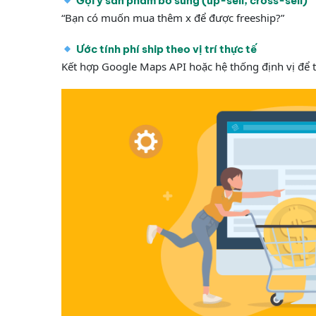
Gợi ý sản phẩm bổ sung (up-sell, cross-sell)
“Bạn có muốn mua thêm x để được freeship?”
Ước tính phí ship theo vị trí thực tế
Kết hợp Google Maps API hoặc hệ thống định vị để 