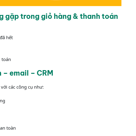
ng gặp trong giỏ hàng & thanh toán
đã hết
h toán
án – email – CRM
với các công cụ như:
àng
an toàn