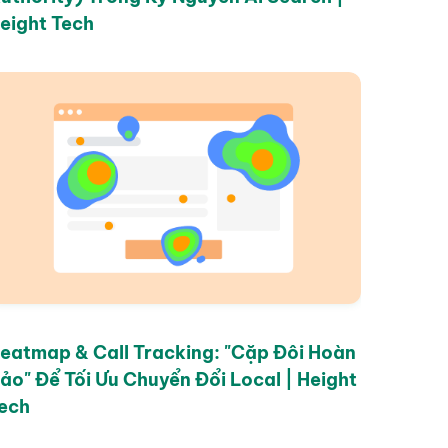
eight Tech
eatmap & Call Tracking: "Cặp Đôi Hoàn
ảo" Để Tối Ưu Chuyển Đổi Local | Height
ech