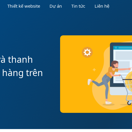
Thiết kế website
Dự án
Tin tức
Liên hệ
và thanh
 hàng trên