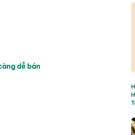
 càng dễ bán
H
H
T