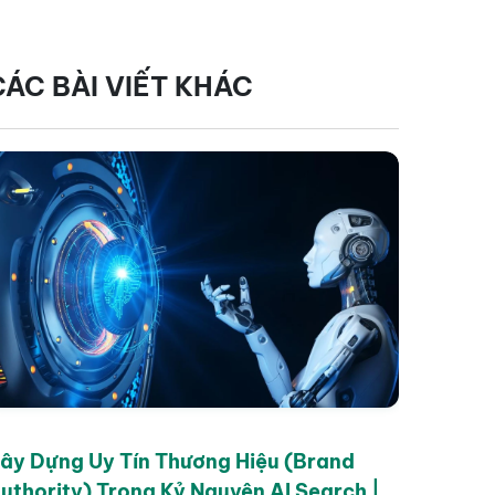
CÁC BÀI VIẾT KHÁC
ây Dựng Uy Tín Thương Hiệu (Brand
uthority) Trong Kỷ Nguyên AI Search |