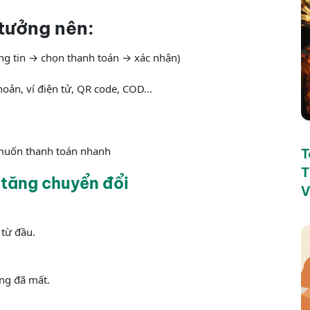
 tưởng nên:
ng tin → chọn thanh toán → xác nhận)
hoản, ví điện tử, QR code, COD...
muốn thanh toán nhanh
T
T
 tăng chuyển đổi
V
 từ đầu.
ng đã mất.