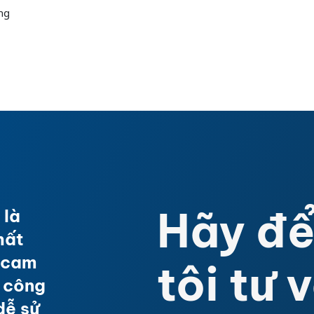
ng
Hãy để
 là
hất
h cam
tôi tư 
p công
dễ sử