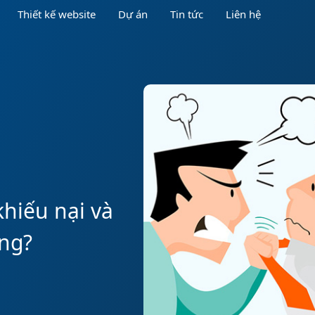
Thiết kế website
Dự án
Tin tức
Liên hệ
hiếu nại và
àng?